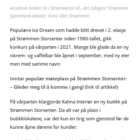
Arcadian holder til i Strømsveien 65, det tidligere Strømmen
Sparebank-lokalet. Foto: Vårt Strømmen.
Populære Ice Dream som hadde blitt drevet i 2. etasje
på Strømmen Storsenter siden 1980-tallet, gikk
konkurs på vårparten i 2021. Mange ble glade da en ny
iskrem- og vaffelbar ble åpnet i september, med ny eier
men med samme navn:
Inntar populær møteplass på Strømmen Storsenter:
– Gleder meg til å komme i gang!
(link til artikkel)
På vårparten klargjorde Kalma Interiør en ny butikk på
Strømmen Storsenter. Da alt var på plass i
butikklokalene, var det kun en ting som gjenstod før de
kunne åpne dørene for kunder: