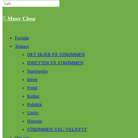
Meny
Close
Forside
Temaer
DET SKJER PÅ STRØMMEN
IDRETTER PÅ STRØMMEN
Næringsliv
Idrett
Fritid
Kultur
Politikk
Uteliv
Historie
STRØMMEN VEL: VELNYTT
Om oss