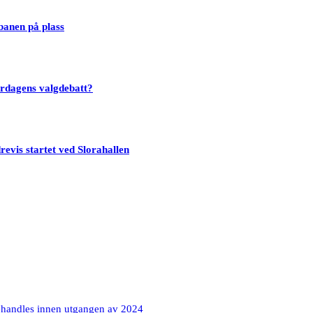
banen på plass
ørdagens valgdebatt?
evis startet ved Slorahallen
ehandles innen utgangen av 2024