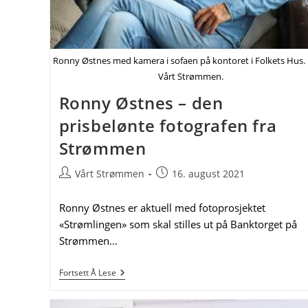
Ronny Østnes med kamera i sofaen på kontoret i Folkets Hus. 
Vårt Strømmen.
Ronny Østnes – den
prisbelønte fotografen fra
Strømmen
Post
Post
Vårt Strømmen
16. august 2021
author:
published:
Ronny Østnes er aktuell med fotoprosjektet
«Strømlingen» som skal stilles ut på Banktorget på
Strømmen…
Ronny
Fortsett Å Lese
Østnes
–
Den