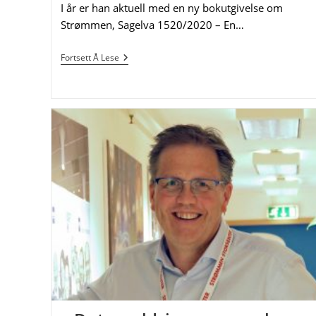
I år er han aktuell med en ny bokutgivelse om
Strømmen, Sagelva 1520/2020 – En…
Steinar
Fortsett Å Lese
Bunæs
–
Ingeniøren
Som
Ble
Lokalhistoriker