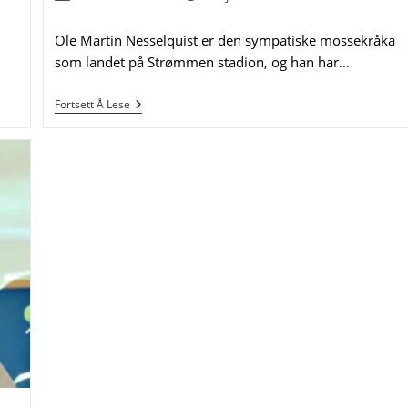
author:
published:
Ole Martin Nesselquist er den sympatiske mossekråka
som landet på Strømmen stadion, og han har…
–
Fortsett Å Lese
Vi
Kommer
Til
Å
Være
Et
Av
De
Mest
Underholdende
Lagene
I
OBOS-
Ligaen!