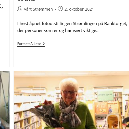
,
Post
Post
Vårt Strømmen
2. oktober 2021
author:
published:
I høst åpnet fotoutstillingen Strømlingen på Banktorget,
der personer som er og har vært viktige…
En
Fortsett Å Lese
Ildsjel
På
Strømmen:
Magne
Wold