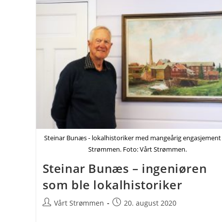
Prisbelønte
Fotografen
Fra
Strømmen
Steinar Bunæs - lokalhistoriker med mangeårig engasjement 
Strømmen. Foto: Vårt Strømmen.
Steinar Bunæs – ingeniøren
som ble lokalhistoriker
Post
Post
Vårt Strømmen
20. august 2020
author:
published: