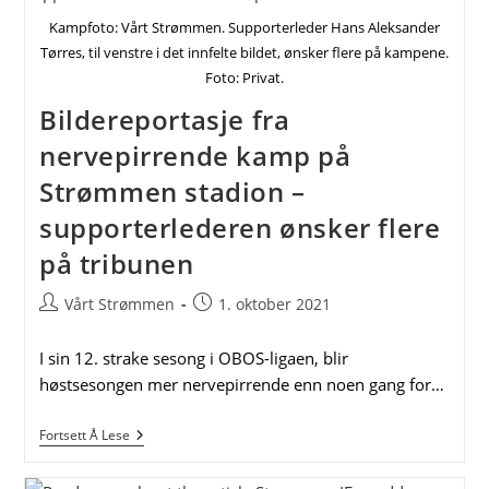
Nå
Kampfoto: Vårt Strømmen. Supporterleder Hans Aleksander
Forventer
Jeg
Tørres, til venstre i det innfelte bildet, ønsker flere på kampene.
At
Foto: Privat.
Vi
Oser
Bildereportasje fra
Av
Positiv
nervepirrende kamp på
Energi!
Strømmen stadion –
supporterlederen ønsker flere
på tribunen
Post
Post
Vårt Strømmen
1. oktober 2021
author:
published:
I sin 12. strake sesong i OBOS-ligaen, blir
høstsesongen mer nervepirrende enn noen gang for…
Bildereportasje
Fortsett Å Lese
Fra
Nervepirrende
Kamp