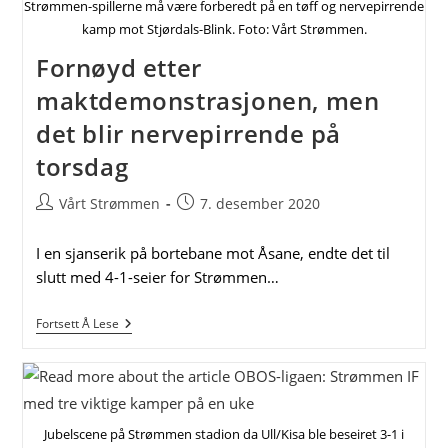
Strømmen-spillerne må være forberedt på en tøff og nervepirrende
OBOS-
Ligaen
kamp mot Stjørdals-Blink. Foto: Vårt Strømmen.
Fornøyd etter
maktdemonstrasjonen, men
det blir nervepirrende på
torsdag
Post
Post
Vårt Strømmen
7. desember 2020
author:
published:
I en sjanserik på bortebane mot Åsane, endte det til
slutt med 4-1-seier for Strømmen…
Fornøyd
Fortsett Å Lese
Etter
Maktdemonstrasjonen,
Men
Det
Blir
Nervepirrende
Jubelscene på Strømmen stadion da Ull/Kisa ble beseiret 3-1 i
På