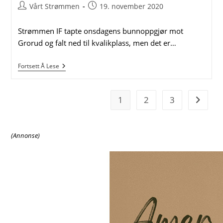
Post
Post
Vårt Strømmen
19. november 2020
author:
published:
Strømmen IF tapte onsdagens bunnoppgjør mot
Grorud og falt ned til kvalikplass, men det er…
–
Fortsett Å Lese
Kom
Og
Se
Morsom
1
2
3
Go to t
Fotball
På
Strømmen
Stadion
(Annonse)