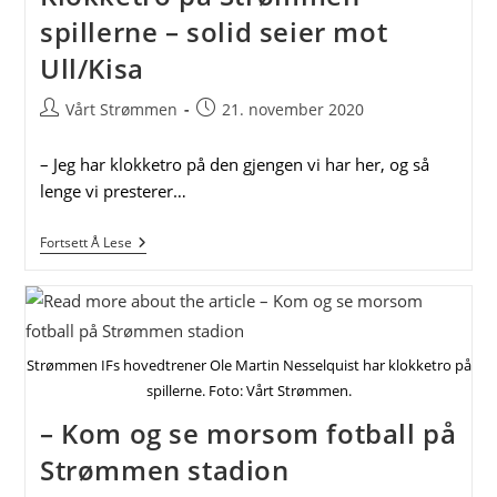
spillerne – solid seier mot
Ull/Kisa
Post
Post
Vårt Strømmen
21. november 2020
author:
published:
– Jeg har klokketro på den gjengen vi har her, og så
lenge vi presterer…
Klokketro
Fortsett Å Lese
På
Strømmen-
Spillerne
–
Solid
Seier
Strømmen IFs hovedtrener Ole Martin Nesselquist har klokketro på
Mot
Ull/Kisa
spillerne. Foto: Vårt Strømmen.
– Kom og se morsom fotball på
Strømmen stadion