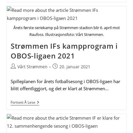
Snudde
Økonomien
I
Et
År
Årets første seriekamp på Strømmen stadion blir 6. april mot
Med
Pandemi
Raufoss. Illustrasjonsfoto: Vårt Strømmen.
–
Forventer
Strømmen IFs kampprogram i
Utfordrende
2021
OBOS-ligaen 2021
Post
Post
Vårt Strømmen
20. januar 2021
author:
published:
Spilleplanen for årets fotballsesong i OBOS-ligaen har
blitt offentliggjort, og det er klart at Strømmen…
Strømmen
Fortsett Å Lese
IFs
Kampprogram
I
OBOS-
Ligaen
2021