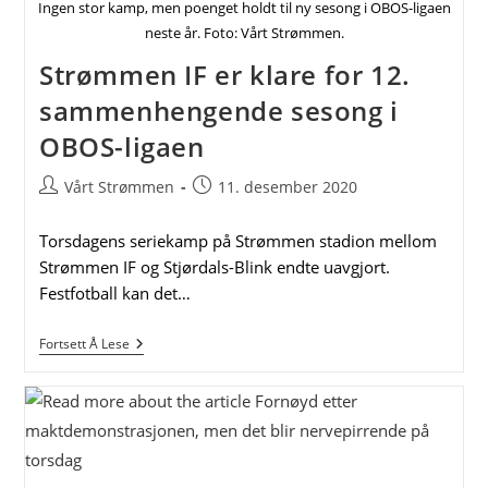
Ingen stor kamp, men poenget holdt til ny sesong i OBOS-ligaen
neste år. Foto: Vårt Strømmen.
Strømmen IF er klare for 12.
sammenhengende sesong i
OBOS-ligaen
Post
Post
Vårt Strømmen
11. desember 2020
author:
published:
Torsdagens seriekamp på Strømmen stadion mellom
Strømmen IF og Stjørdals-Blink endte uavgjort.
Festfotball kan det…
Strømmen
Fortsett Å Lese
IF
Er
Klare
For
12.
Sammenhengende
Sesong
I