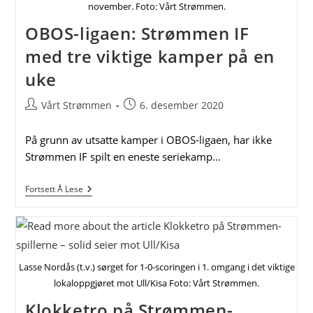
Torsdag
november. Foto: Vårt Strømmen.
OBOS-ligaen: Strømmen IF
med tre viktige kamper på en
uke
Post
Post
Vårt Strømmen
6. desember 2020
author:
published:
På grunn av utsatte kamper i OBOS-ligaen, har ikke
Strømmen IF spilt en eneste seriekamp…
OBOS-
Fortsett Å Lese
Ligaen:
Strømmen
IF
Med
Tre
Viktige
Lasse Nordås (t.v.) sørget for 1-0-scoringen i 1. omgang i det viktige
Kamper
På
lokaloppgjøret mot Ull/Kisa Foto: Vårt Strømmen.
En
Uke
Klokketro på Strømmen-