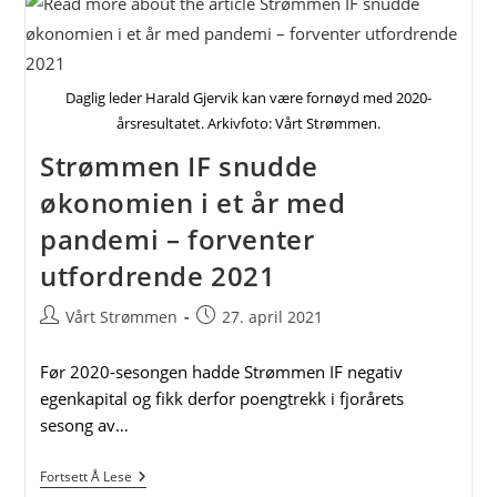
På
Strømmen
Stadion
–
Supporterlederen
Daglig leder Harald Gjervik kan være fornøyd med 2020-
Ønsker
Flere
årsresultatet. Arkivfoto: Vårt Strømmen.
På
Tribunen
Strømmen IF snudde
økonomien i et år med
pandemi – forventer
utfordrende 2021
Post
Post
Vårt Strømmen
27. april 2021
author:
published:
Før 2020-sesongen hadde Strømmen IF negativ
egenkapital og fikk derfor poengtrekk i fjorårets
sesong av…
Strømmen
Fortsett Å Lese
IF