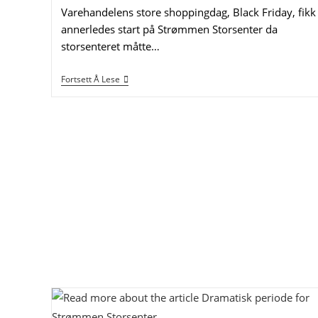
Varehandelens store shoppingdag, Black Friday, fikk
annerledes start på Strømmen Storsenter da
storsenteret måtte…
Black
Fortsett Å Lese
Friday
På
Strømmen
Startet
Med
Evakuering
–
Årets
Shoppingdag
Kunne
Raskt
Fortsette