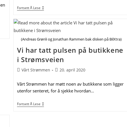
 en
Ny
Fortsett Å Lese
Butikk
På
Strømmen
–
Klar
Til
(Andreas Grønli og Jonathan Rammen bak disken på BilXtra)
Å
Åpne
Vi har tatt pulsen på butikkene
Dørene
Så
i Strømsveien
Snart
Det
Blir
Post
Post
Vårt Strømmen
20. april 2020
Lov
author:
published:
Vårt Strømmen har møtt noen av butikkene som ligger
utenfor senteret, for å sjekke hvordan…
Vi
Fortsett Å Lese
Har
Tatt
Pulsen
På
Butikkene