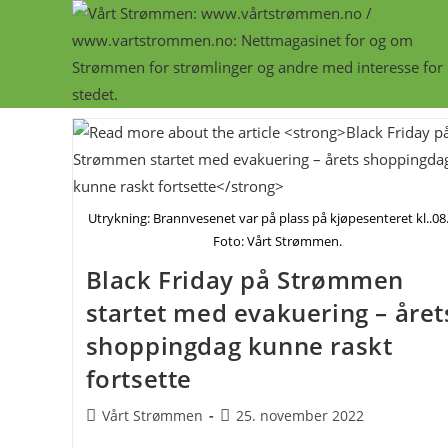
Skip
to
content
Utrykning: Brannvesenet var på plass på kjøpesenteret kl..08
Foto: Vårt Strømmen.
Black Friday på Strømmen
startet med evakuering – året
shoppingdag kunne raskt
fortsette
Post
Post
Vårt Strømmen
25. november 2022
author:
published: