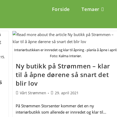
Forside
Temaer
Interiørbutikken er innredet og klar til åpning - planla å åpne i april
Foto: Kalma Interiør.
.15.
Ny butikk på Strømmen – klar
til å åpne dørene så snart det
s
blir lov
Post
Post
Vårt Strømmen
29. april 2021
author:
published:
På Strømmen Storsenter kommer det en ny
interiørbutikk som allerede er innredet og klar til…