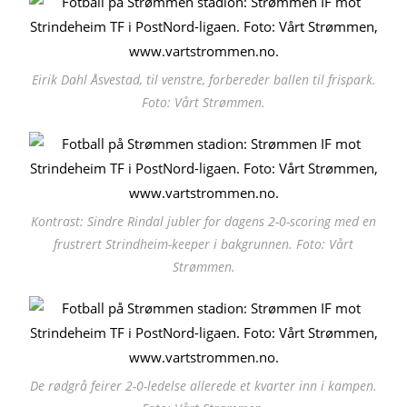
Eirik Dahl Åsvestad, til venstre, forbereder ballen til frispark.
Foto: Vårt Strømmen.
Kontrast: Sindre Rindal jubler for dagens 2-0-scoring med en
frustrert Strindheim-keeper i bakgrunnen. Foto: Vårt
Strømmen.
De rødgrå feirer 2-0-ledelse allerede et kvarter inn i kampen.