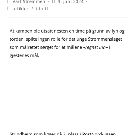
Vårt Strømmen
3. juni 2024
artikler
/
idrett
At kampen ble utsatt nesten en time på grunn av lyn og
torden, spilte ingen rolle for det unge Strømmenslaget
som målrettet sørget for at målene
«regnet inn»
i
gjestenes mål.
Strindheim som ligger på 3. plass i PostNord-ligaen,