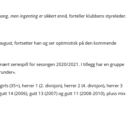
song, men ingenting er sikkert ennå,
forteller klubbens styreleder.
v august,
fortsetter han og ser optimistisk på den kommende
nært seriespill for sesongen 2020/2021. I tillegg har en gruppe
runder».
rls (35+), herrer 1 (2. divisjon), herrer 2 (4. divisjon), herrer 3
, gutt 14 (2006), gutt 13 (2007) og gutt 11 (2008-2010), pluss mix