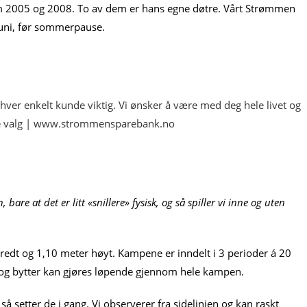
lom 2005 og 2008. To av dem er hans egne døtre. Vårt Strømmen
i juni, før sommerpause.
are at det er litt «snillere» fysisk, og så spiller vi inne og uten
redt og 1,10 meter høyt. Kampene er inndelt i 3 perioder á 20
, og bytter kan gjøres løpende gjennom hele kampen.
så setter de i gang. Vi observerer fra sidelinjen og kan raskt