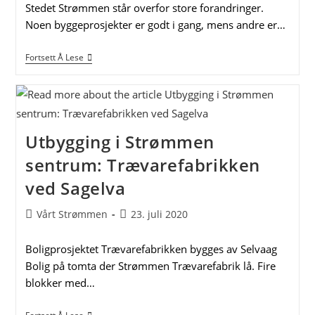
Stedet Strømmen står overfor store forandringer.
Noen byggeprosjekter er godt i gang, mens andre er…
Strømmen
Fortsett Å Lese
I
Forandring
–
Byggearbeid
Og
Planer
For
Utbygging i Strømmen
Utbygging
På
sentrum: Trævarefabrikken
Strømmen
ved Sagelva
Post
Post
Vårt Strømmen
23. juli 2020
author:
published:
Boligprosjektet Trævarefabrikken bygges av Selvaag
Bolig på tomta der Strømmen Trævarefabrik lå. Fire
blokker med…