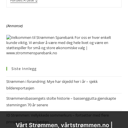
Utbygging
Fortsett Å Lese
I
Strømmen
Sentrum:
Trævarefabrikken
Ved
(Annonse)
Sagelva
Siste Innlegg
Strømmen i forandring: Mye har skjedd her i år – sjekk
bildereportasjen
Strømmensbassengets stolte historie – bassenggutta gjenskapte
stemningen 70 år senere
ID Strømmen: Vellykkede sommerkurs – fortsetter med flere
prosjekter utover høsten
Vårt Strømmen, vårtstrømmen.no |