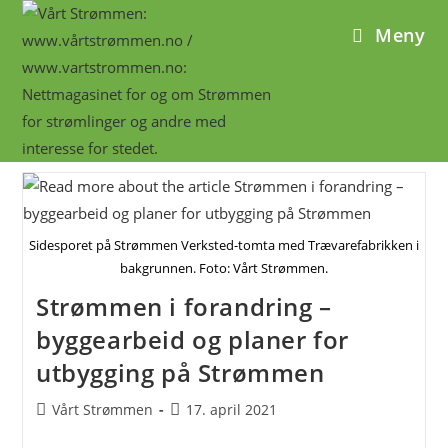
Skip
Meny
to
content
Sidesporet på Strømmen Verksted-tomta med Trævarefabrikken i
bakgrunnen. Foto: Vårt Strømmen.
Strømmen i forandring –
byggearbeid og planer for
utbygging på Strømmen
Post
Post
Vårt Strømmen
17. april 2021
author:
published: