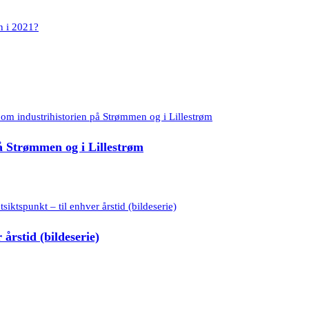
å Strømmen og i Lillestrøm
årstid (bildeserie)