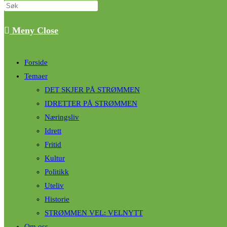
Meny
Close
Forside
Temaer
DET SKJER PÅ STRØMMEN
IDRETTER PÅ STRØMMEN
Næringsliv
Idrett
Fritid
Kultur
Politikk
Uteliv
Historie
STRØMMEN VEL: VELNYTT
Om oss