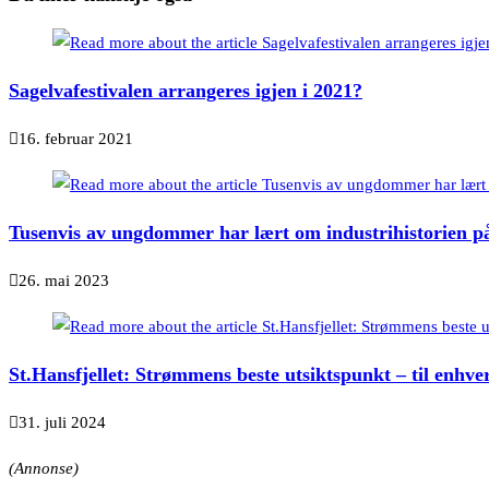
Sagelvafestivalen arrangeres igjen i 2021?
16. februar 2021
Tusenvis av ungdommer har lært om industrihistorien p
26. mai 2023
St.Hansfjellet: Strømmens beste utsiktspunkt – til enhver 
31. juli 2024
(Annonse)