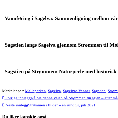
Vannføring i Sagelva: Sammenligning mellom vår
Sagstien langs Sagelva gjennom Strømmen til Møl
Sagstien på Strømmen: Naturperle med historisk 
Merkelapper
:
Mølleparken
,
Sagelva
,
Sagelvas Venner
,
Sagstien
,
Strøm
Forrige innlegg
Nå ble denne veien på Strømmen fin igjen – etter må
Neste innlegg
Strømmen i bilder – en rundtur, juli 2021
Du liker kanskje også