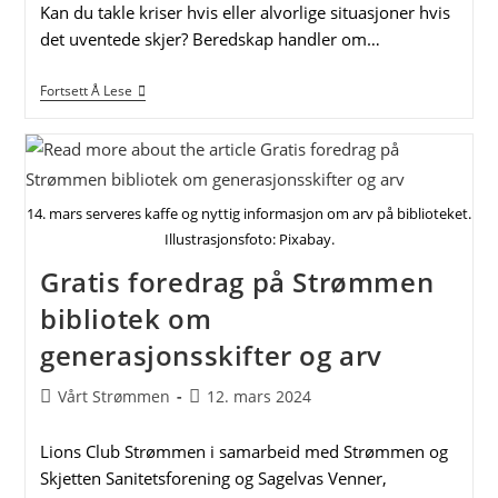
Kan du takle kriser hvis eller alvorlige situasjoner hvis
det uventede skjer? Beredskap handler om…
Er
Fortsett Å Lese
Du
Forberedt?
Nyttig
Møte
Om
Beredskap
14. mars serveres kaffe og nyttig informasjon om arv på biblioteket.
På
Folkets
Illustrasjonsfoto: Pixabay.
Hus
Strømmen
Gratis foredrag på Strømmen
bibliotek om
generasjonsskifter og arv
Post
Post
Vårt Strømmen
12. mars 2024
author:
published:
Lions Club Strømmen i samarbeid med Strømmen og
Skjetten Sanitetsforening og Sagelvas Venner,