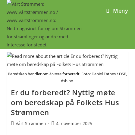
Skip
Meny
to
content
Beredskap handler om å være forberedt. Foto: Daniel Fatnes / DSB,
dsb.no.
Er du forberedt? Nyttig møte
om beredskap på Folkets Hus
Strømmen
Post
Post
Vårt Strømmen
4. november 2025
author:
published: