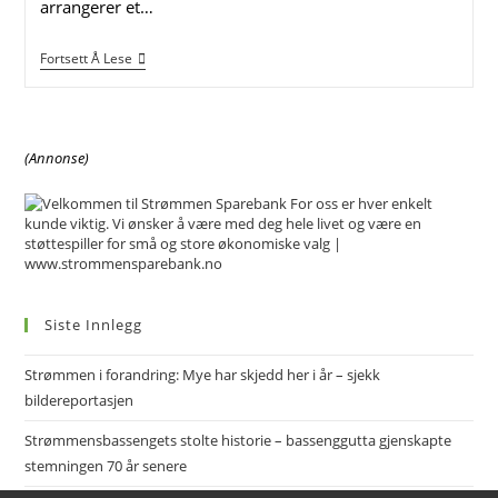
arrangerer et…
Gratis
Fortsett Å Lese
Foredrag
På
Strømmen
Bibliotek
Om
(Annonse)
Generasjonsskifter
Og
Arv
Siste Innlegg
Strømmen i forandring: Mye har skjedd her i år – sjekk
bildereportasjen
Strømmensbassengets stolte historie – bassenggutta gjenskapte
stemningen 70 år senere