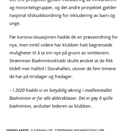
og minoritetsgrupper, og det andre prosjektet gjelder
nasjonal tilskuddsordning for inkludering av barn og
unge.
Før korona-situasjonen hadde de en prøveordning for
nye, men inntil videre har klubben hatt begrensede
muligheter til å ta inn nye på grunn av smittevern.
Strømmen Badmintonklubb skulle ønsket at de fikk
tildelt mer halltid i Slorahallen, utover de fem timene
de har på tirsdager og fredager.
–
I 2020 hadde vi en betydelig økning i medlemstallet.
Badminton er for alle aldersklasser. Det er gøy å spille
badminton,
avslutter lederen av klubben.
MERKELAPPER
:
SLORAHALLEN
,
STRØMMEN BADMINTONKLUBB