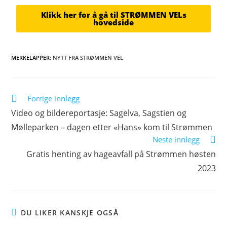
Klikk her for å gå til STRØMMEN VELs
hovedside
MERKELAPPER
:
NYTT FRA STRØMMEN VEL
Forrige innlegg
Video og bildereportasje: Sagelva, Sagstien og
Mølleparken – dagen etter «Hans» kom til Strømmen
Neste innlegg
Gratis henting av hageavfall på Strømmen høsten
2023
DU LIKER KANSKJE OGSÅ