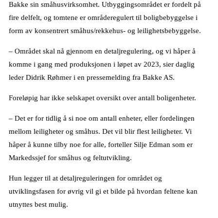
Bakke sin småhusvirksomhet. Utbyggingsområdet er fordelt på
fire delfelt, og tomtene er områderegulert til boligbebyggelse i
form av konsentrert småhus/rekkehus- og leilighetsbebyggelse.
– Området skal nå gjennom en detaljregulering, og vi håper å
komme i gang med produksjonen i løpet av 2023, sier daglig
leder Didrik Røhmer i en pressemelding fra Bakke AS.
Foreløpig har ikke selskapet oversikt over antall boligenheter.
– Det er for tidlig å si noe om antall enheter, eller fordelingen
mellom leiligheter og småhus. Det vil blir flest leiligheter. Vi
håper å kunne tilby noe for alle, forteller Silje Edman som er
Markedssjef for småhus og feltutvikling.
Hun legger til at detaljreguleringen for området og
utviklingsfasen for øvrig vil gi et bilde på hvordan feltene kan
utnyttes best mulig.