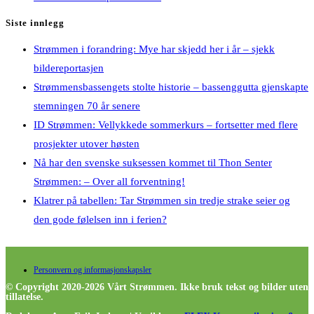
Siste innlegg
Strømmen i forandring: Mye har skjedd her i år – sjekk
bildereportasjen
Strømmensbassengets stolte historie – bassenggutta gjenskapte
stemningen 70 år senere
ID Strømmen: Vellykkede sommerkurs – fortsetter med flere
prosjekter utover høsten
Nå har den svenske suksessen kommet til Thon Senter
Strømmen: – Over all forventning!
Klatrer på tabellen: Tar Strømmen sin tredje strake seier og
den gode følelsen inn i ferien?
Personvern og informasjonskapsler
© Copyright 2020-2026 Vårt Strømmen. Ikke bruk tekst og bilder uten
tillatelse.