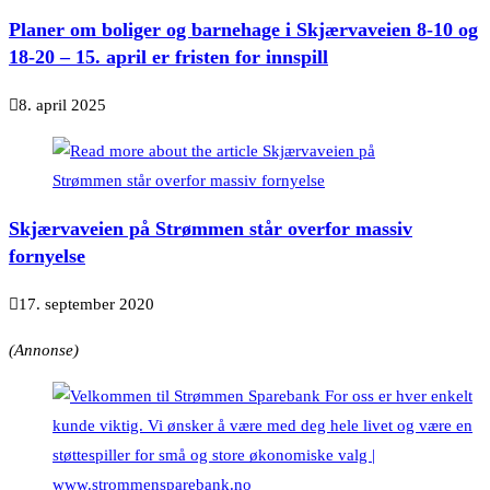
Planer om boliger og barnehage i Skjærvaveien 8-10 og
18-20 – 15. april er fristen for innspill
8. april 2025
Skjærvaveien på Strømmen står overfor massiv
fornyelse
17. september 2020
(Annonse)