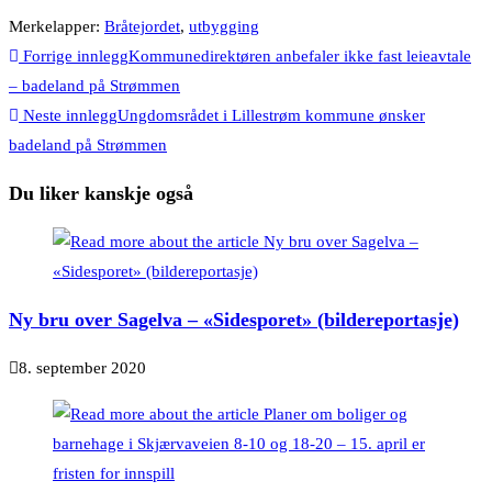
Merkelapper
:
Bråtejordet
,
utbygging
Forrige innlegg
Kommunedirektøren anbefaler ikke fast leieavtale
– badeland på Strømmen
Neste innlegg
Ungdomsrådet i Lillestrøm kommune ønsker
badeland på Strømmen
Du liker kanskje også
Ny bru over Sagelva – «Sidesporet» (bildereportasje)
8. september 2020